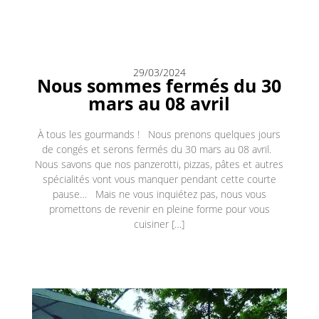
29/03/2024
Nous sommes fermés du 30
mars au 08 avril
À tous les gourmands ! Nous prenons quelques jours
de congés et serons fermés du 30 mars au 08 avril.
Nous savons que nos panzerotti, pizzas, pâtes et autres
spécialités vont vous manquer pendant cette courte
pause… Mais ne vous inquiétez pas, nous vous
promettons de revenir en pleine forme pour vous
cuisiner […]