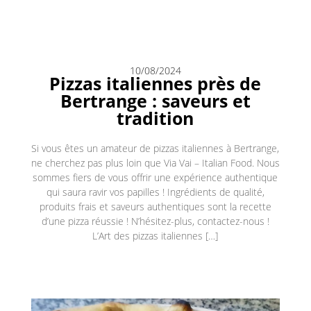
10/08/2024
Pizzas italiennes près de
Bertrange : saveurs et
tradition
Si vous êtes un amateur de pizzas italiennes à Bertrange,
ne cherchez pas plus loin que Via Vai – Italian Food. Nous
sommes fiers de vous offrir une expérience authentique
qui saura ravir vos papilles ! Ingrédients de qualité,
produits frais et saveurs authentiques sont la recette
d’une pizza réussie ! N’hésitez-plus, contactez-nous !
L’Art des pizzas italiennes […]