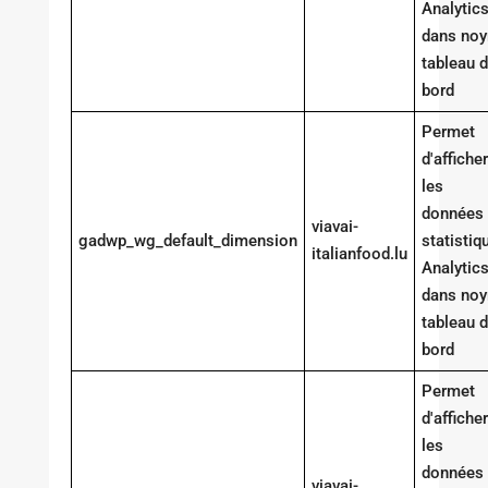
Analytic
dans noy
tableau 
bord
Permet
d'afficher
les
données
viavai-
gadwp_wg_default_dimension
statistiq
italianfood.lu
Analytic
dans noy
tableau 
bord
Permet
d'afficher
les
données
viavai-