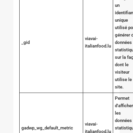
un
identifian
unique
utilisé p
générer 
viavai-
_gid
données
italianfood.lu
statistiq
sur la fa
dont le
visiteur
utilise le
site.
Permet
d'afficher
les
données
viavai-
gadwp_wg_default_metric
statistiq
italianfood.lu