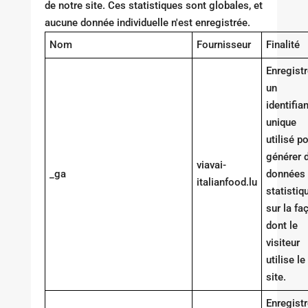
de notre site. Ces statistiques sont globales, et
aucune donnée individuelle n'est enregistrée.
Nom
Fournisseur
Finalité
Enregistr
un
identifian
unique
utilisé p
générer 
viavai-
_ga
données
italianfood.lu
statistiq
sur la fa
dont le
visiteur
utilise le
site.
Enregistr