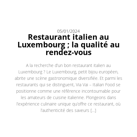
05/01/2024
Restaurant italien au
Luxembourg ; la qualité au
rendez-vous
A la recherche d’un bon restaurant italien au
Luxembourg ? Le Luxembourg, petit bijou européen,
abrite une scène gastronomique diversifiée. Et parmi les
restaurants qui se distinguent, Via Vai – Italian Food se
positionne comme une référence incontournable pour
les amateurs de cuisine italienne. Plongeons dans
l’expérience culinaire unique qu’offre ce restaurant, où
l’authenticité des saveurs […]